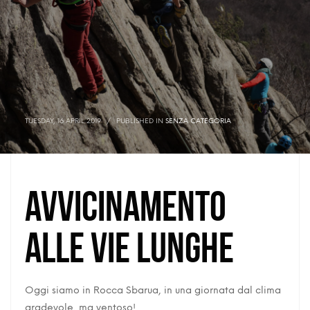
TUESDAY, 16 APRIL 2019
/
PUBLISHED IN
SENZA CATEGORIA
Avvicinamento
alle vie lunghe
Oggi siamo in Rocca Sbarua, in una giornata dal clima
gradevole, ma ventoso!