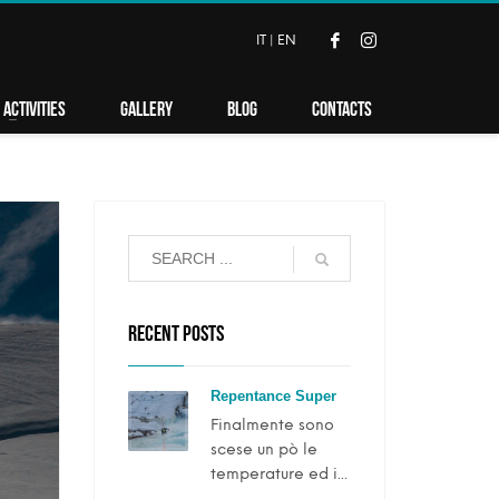
IT
|
EN
ACTIVITIES
GALLERY
BLOG
CONTACTS
RECENT POSTS
Repentance Super
Finalmente sono
scese un pò le
temperature ed i...