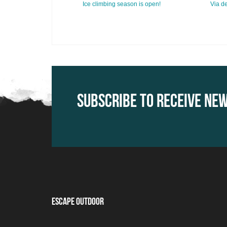
Ice climbing season is open!
Via de
Subscribe to receive ne
Escape Outdoor