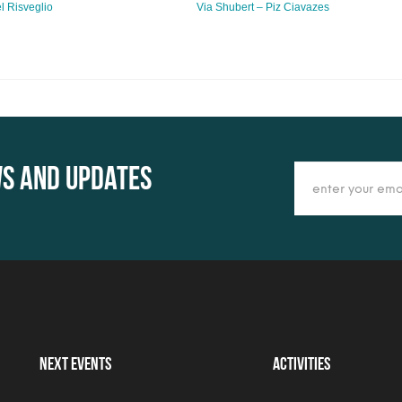
l Risveglio
Via Shubert – Piz Ciavazes
ws and updates
Next Events
Activities