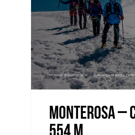
MONDAY, 19 AUGUST 2019
/
PUBLISHED IN
SENZA CATE
Monterosa – 
554 m